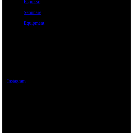
Espresso
Seminare
Equipment
Öffnungszeiten
Mo – Fr: 14:00 Uhr – 18:00 Uhr
Sa: 10:00 Uhr – 14:00 Uhr
Instagram