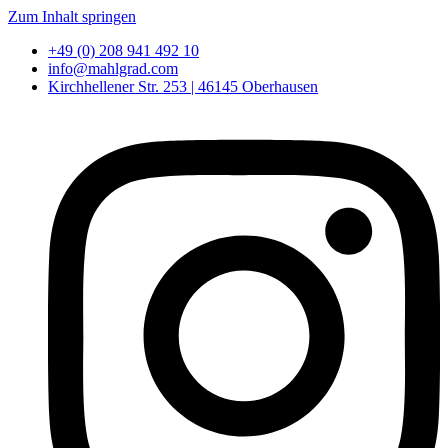
Zum Inhalt springen
+49 (0) 208 941 492 10
info@mahlgrad.com
Kirchhellener Str. 253 | 46145 Oberhausen