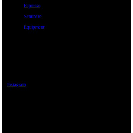
Espresso
Seminare
Equipment
Öffnungszeiten
Mo – Fr: 14:00 Uhr – 18:00 Uhr
Sa: 10:00 Uhr – 14:00 Uhr
Instagram